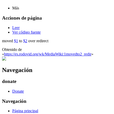
Más
Acciones de página
Leer
Ver código fuente
moved
$1
to
$2
over redirect
Obtenido de
«
https://es.rodovid.org/wk/MediaWiki:1movedto2_redir
»
Navegación
donate
Donate
Navegación
Página principal