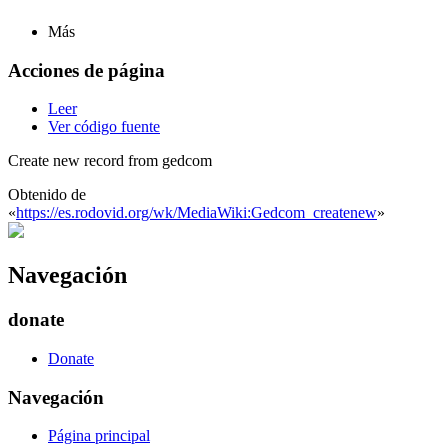
Más
Acciones de página
Leer
Ver código fuente
Create new record from gedcom
Obtenido de
«
https://es.rodovid.org/wk/MediaWiki:Gedcom_createnew
»
Navegación
donate
Donate
Navegación
Página principal