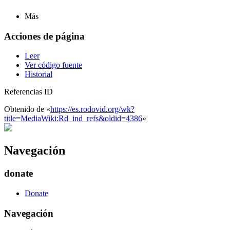
Más
Acciones de página
Leer
Ver código fuente
Historial
Referencias ID
Obtenido de «
https://es.rodovid.org/wk?
title=MediaWiki:Rd_ind_refs&oldid=4386
»
Navegación
donate
Donate
Navegación