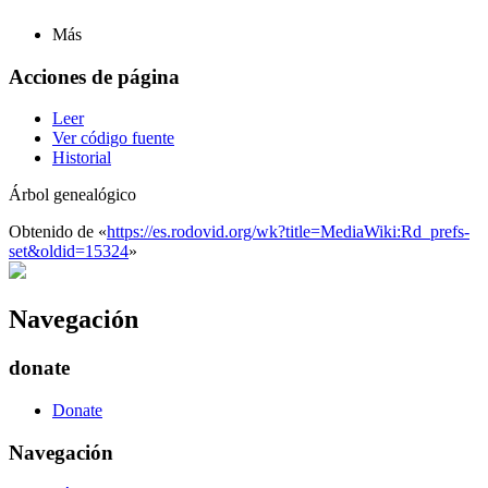
Más
Acciones de página
Leer
Ver código fuente
Historial
Árbol genealógico
Obtenido de «
https://es.rodovid.org/wk?title=MediaWiki:Rd_prefs-
set&oldid=15324
»
Navegación
donate
Donate
Navegación