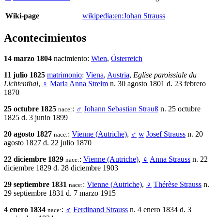
Wiki-page
wikipedia:en:Johan Strauss
Acontecimientos
14 marzo 1804
nacimiento:
Wien
,
Österreich
11 julio 1825
matrimonio
:
Viena
,
Austria
,
Eglise paroissiale du
Lichtenthal
,
♀
Maria Anna Streim
n. 30 agosto 1801 d. 23 febrero
1870
25 octubre 1825
:
♂
Johann Sebastian Strauß
n. 25 octubre
nace:
1825 d. 3 junio 1899
20 agosto 1827
:
Vienne (Autriche)
,
♂
w
Josef Strauss
n. 20
nace:
agosto 1827 d. 22 julio 1870
22 diciembre 1829
:
Vienne (Autriche)
,
♀
Anna Strauss
n. 22
nace:
diciembre 1829 d. 28 diciembre 1903
29 septiembre 1831
:
Vienne (Autriche)
,
♀
Thérèse Strauss
n.
nace:
29 septiembre 1831 d. 7 marzo 1915
4 enero 1834
:
♂
Ferdinand Strauss
n. 4 enero 1834 d. 3
nace: