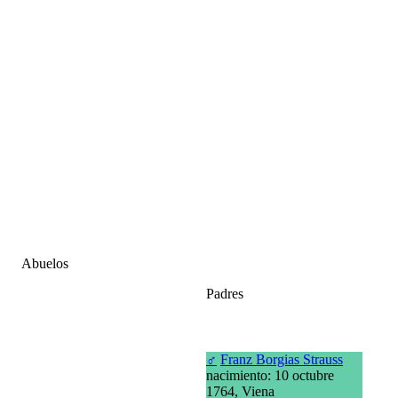
Abuelos
Padres
♂
Franz Borgias Strauss
nacimiento: 10 octubre
1764, Viena