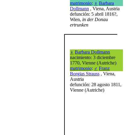
matrimonio
:
♀
Barbara
Dollmann
, Viena, Austria
defunción: 5 abril 1816?,
Wien,
in der Donau
ertrunken
♀
Barbara Dollmann
nacimiento: 3 diciembre
1770, Vienne (Autriche)
matrimonio
:
♂
Franz
Borgias Strauss
, Viena,
Austria
defunción: 28 agosto 1811,
Vienne (Autriche)