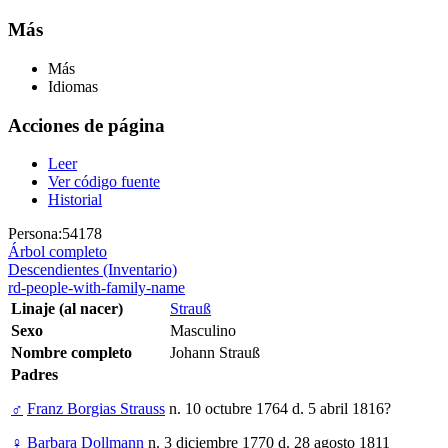
Más
Más
Idiomas
Acciones de página
Leer
Ver código fuente
Historial
Persona:54178
Árbol completo
Descendientes (Inventario)
rd-people-with-family-name
Linaje (al nacer)
Strauß
Sexo
Masculino
Nombre completo
Johann Strauß
Padres
♂
Franz Borgias Strauss
n. 10 octubre 1764 d. 5 abril 1816?
♀
Barbara Dollmann
n. 3 diciembre 1770 d. 28 agosto 1811